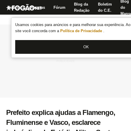
Blog
Blog da
Boletim
Notícias
Apostas
Fórum
do
Redação
do C.E.
Manse
Usamos cookies para anúncios e para melhorar sua experiência. Ao 
site você concorda com a
Política de Privacidade
.
OK
Prefeito explica ajudas a Flamengo,
Fluminense e Vasco, esclarece