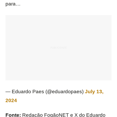
para…
— Eduardo Paes (@eduardopaes)
July 13,
2024
Fonte:
Redação FogãoNET e X do Eduardo