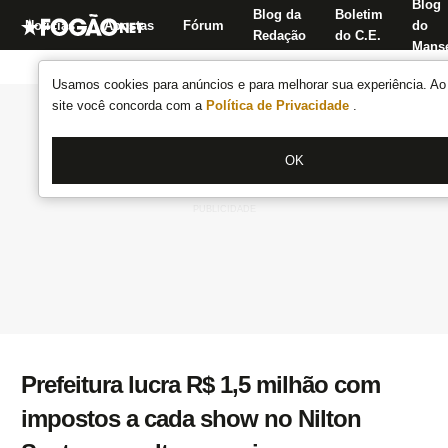
Blog
Blog da
Boletim
Notícias
Apostas
Fórum
do
Redação
do C.E.
Manse
Usamos cookies para anúncios e para melhorar sua experiência. Ao 
site você concorda com a
Política de Privacidade
.
OK
Prefeitura lucra R$ 1,5 milhão com
impostos a cada show no Nilton