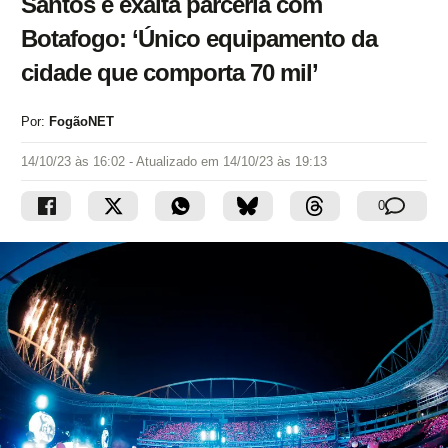
Santos e exalta parceria com
Botafogo: ‘Único equipamento da
cidade que comporta 70 mil’
Por:
FogãoNET
14/10/23 às 16:02
- Atualizado em
14/10/23 às 19:13
0