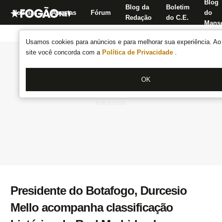
Blog
Blog da
Boletim
Notícias
Apostas
Fórum
do
Redação
do C.E.
Manse
Usamos cookies para anúncios e para melhorar sua experiência. Ao 
site você concorda com a
Política de Privacidade
.
OK
Presidente do Botafogo, Durcesio
Mello acompanha classificação