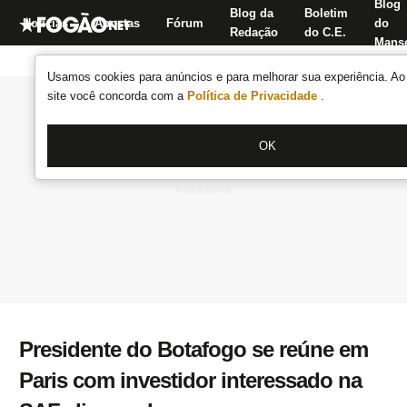
Blog
Blog da
Boletim
Notícias
Apostas
Fórum
do
Redação
do C.E.
Manse
Usamos cookies para anúncios e para melhorar sua experiência. Ao 
site você concorda com a
Política de Privacidade
.
OK
Presidente do Botafogo se reúne em
Paris com investidor interessado na