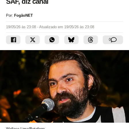
SAF, diz canal
Por:
FogãoNET
19/05/26 às 23:08
- Atualizado em
19/05/26 às 23:08
0
Wallace Lima/Botafogo