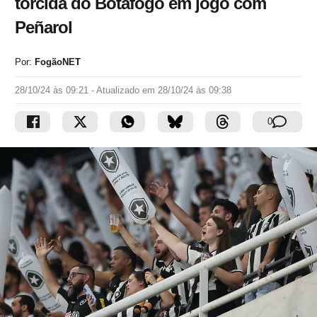
torcida do Botafogo em jogo com
Peñarol
Por:
FogãoNET
28/10/24 às 09:21
- Atualizado em
28/10/24 às 09:38
0