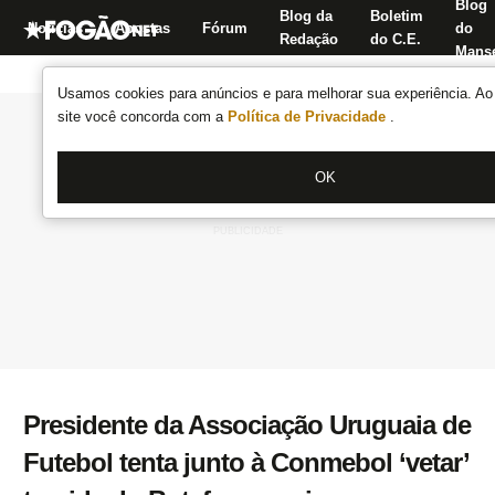
Blog
Blog da
Boletim
Notícias
Apostas
Fórum
do
Redação
do C.E.
Manse
Usamos cookies para anúncios e para melhorar sua experiência. Ao 
site você concorda com a
Política de Privacidade
.
OK
Presidente da Associação Uruguaia de
Futebol tenta junto à Conmebol ‘vetar’