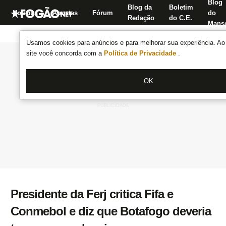
Blog
Blog da
Boletim
Notícias
Apostas
Fórum
do
Redação
do C.E.
Manse
Usamos cookies para anúncios e para melhorar sua experiência. Ao 
site você concorda com a
Política de Privacidade
.
OK
Presidente da Ferj critica Fifa e
Conmebol e diz que Botafogo deveria