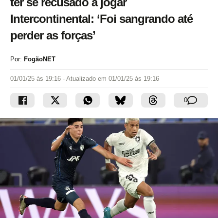
ter se recusado a jogar
Intercontinental: ‘Foi sangrando até
perder as forças’
Por:
FogãoNET
01/01/25 às 19:16
- Atualizado em
01/01/25 às 19:16
0