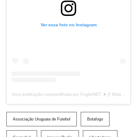
Ver essa foto no Instagram
Uma publicação compartilhada por FogãoNET ★彡 Botafogo 👨🏽‍💻🔥 (@fogaonet)
Associação Uruguaia de Futebol
Botafogo