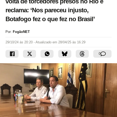
volta de torcedores presos no Rio e
reclama: ‘Nos pareceu injusto,
Botafogo fez o que fez no Brasil’
Por:
FogãoNET
29/10/24 às 20:20
- Atualizado em
28/04/25 às 16:29
0