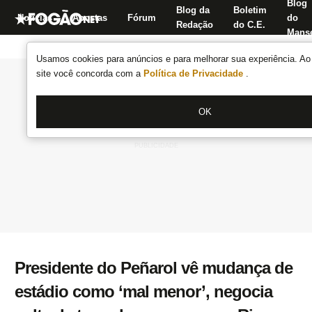
Blog
Blog da
Boletim
Notícias
Apostas
Fórum
do
Redação
do C.E.
Manse
Usamos cookies para anúncios e para melhorar sua experiência. Ao 
site você concorda com a
Política de Privacidade
.
OK
Presidente do Peñarol vê mudança de
estádio como ‘mal menor’, negocia