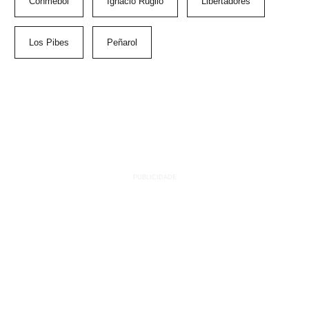
Conmebol
Ignacio Ruglio
Libertadores
Los Pibes
Peñarol