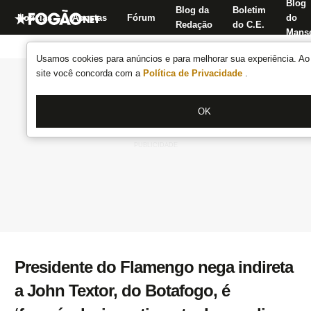
Blog
Blog da
Boletim
Notícias
Apostas
Fórum
do
Redação
do C.E.
Manse
Usamos cookies para anúncios e para melhorar sua experiência. Ao 
site você concorda com a
Política de Privacidade
.
OK
Presidente do Flamengo nega indireta
a John Textor, do Botafogo, é