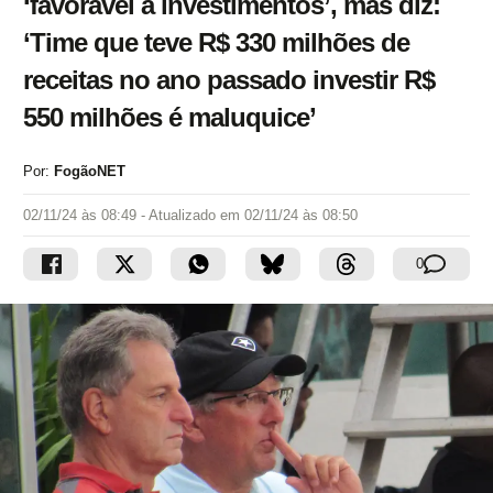
‘favorável a investimentos’, mas diz:
‘Time que teve R$ 330 milhões de
receitas no ano passado investir R$
550 milhões é maluquice’
Por:
FogãoNET
02/11/24 às 08:49
- Atualizado em
02/11/24 às 08:50
0