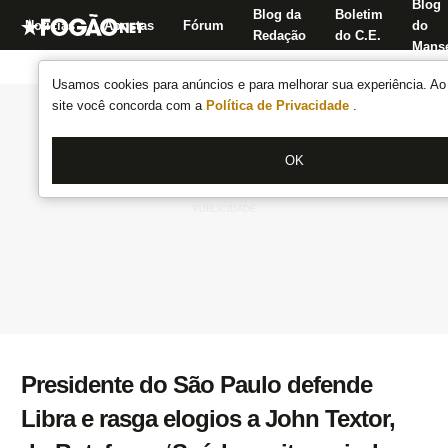
Blog
Blog da
Boletim
Notícias
Apostas
Fórum
do
Redação
do C.E.
Manse
Usamos cookies para anúncios e para melhorar sua experiência. Ao 
site você concorda com a
Política de Privacidade
.
OK
Presidente do São Paulo defende
Libra e rasga elogios a John Textor,