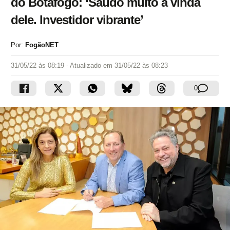
do Botafogo: ‘Saúdo muito a vinda
dele. Investidor vibrante’
Por:
FogãoNET
31/05/22 às 08:19
- Atualizado em
31/05/22 às 08:23
0