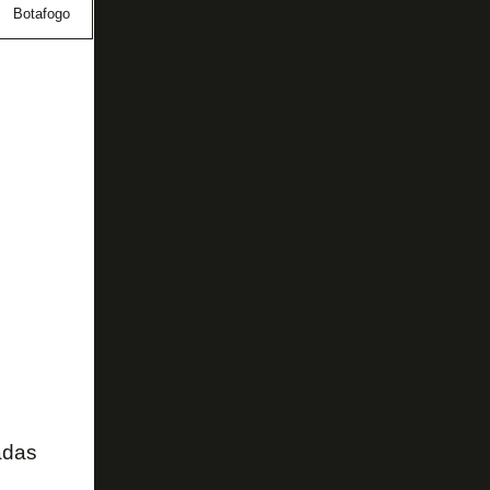
Botafogo
Copa do Brasil
Danilo
Davide Ancelotti
adas