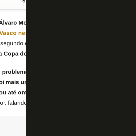
Siga o FogãoNET
no Google Discover
Álvaro Montoro
não teve condições de atuar pelo
B
Vasco
nesta quinta-feira (11/9)
devido a um
probl
 segundo explicou o técnico
Davide Ancelotti
após 
da
Copa do Brasil
.
 problema gastrointestinal, de vômito, não tinha f
i mais uma questão física, teve um problema na s
ou até ontem [quarta], era risco demais para ele j
dor, falando também sobre o volante.