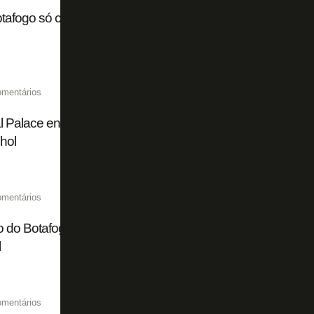
tafogo só cogita negociar Danilo com Atalanta a partir de 
omentários
l Palace entra na briga com Atalanta por Danilo, do Botafogo
hol
omentários
 do Botafogo mostra para Franclim Carvalho que é preci
l
omentários