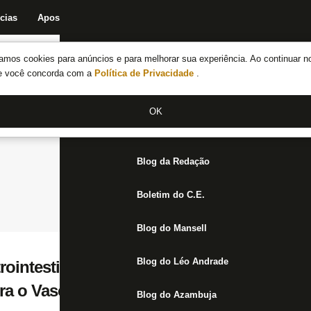
cias
Apostas
Fórum
Blog da Redação
Boletim do C.E.
Fechar menu principal
amos cookies para anúncios e para melhorar sua experiência. Ao continuar n
Notícias do Botafogo
te você concorda com a
Política de Privacidade
.
Fórum
OK
Jogos
Blog da Redação
Boletim do C.E.
Blog do Mansell
Blog do Léo Andrade
ointestinal impediu Álvaro Montoro de atu
a o Vasco, revela técnico
Blog do Azambuja