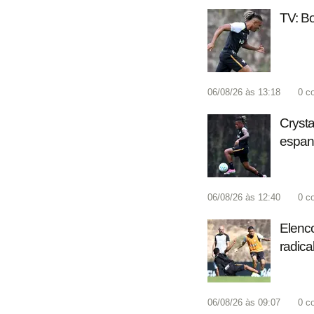
TV: Bo
06/08/26 às 13:18
0
c
Crysta
espan
06/08/26 às 12:40
0
c
Elenco
radica
06/08/26 às 09:07
0
c