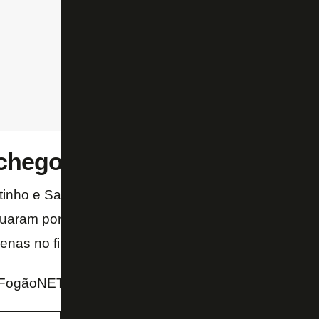
 chegou na madrugada ao Rio
itinho e Savarino começaram no banco, mas entrar
tuaram por suas seleções na terça-feira – o venezu
penas no fim da madrugada desta quinta.
 FogãoNET