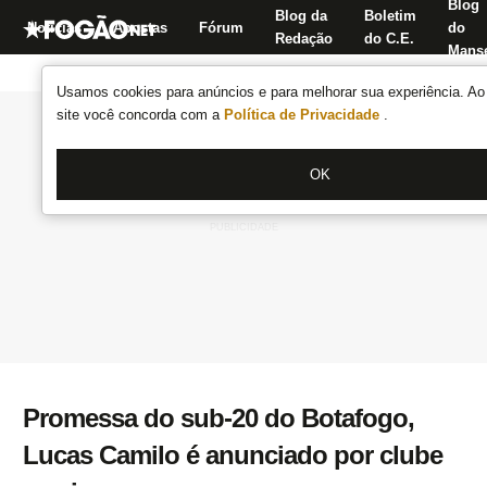
Blog
Blog da
Boletim
Notícias
Apostas
Fórum
do
Redação
do C.E.
Manse
Usamos cookies para anúncios e para melhorar sua experiência. Ao 
site você concorda com a
Política de Privacidade
.
OK
Promessa do sub-20 do Botafogo,
Lucas Camilo é anunciado por clube