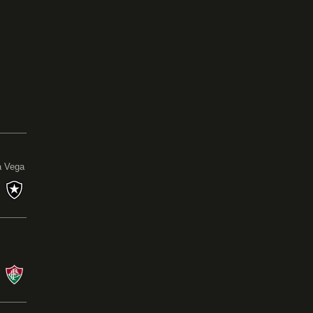
0
a Vega
s