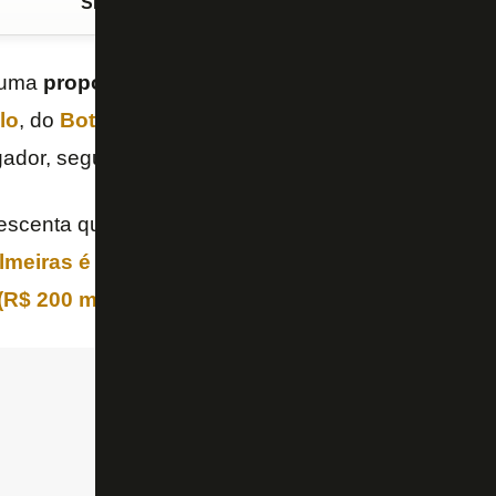
Siga o FogãoNET
no Google Discover
 uma
proposta de € 32 milhões (R$ 188 milhões na
lo
, do
Botafogo
. A oferta foi apresentada à diretoria
ador, segundo informou o jornal “Estadão” nesta terça
escenta que o Glorioso ainda não recebeu propostas
lmeiras
é outro interessado e já teria sinalizado
(R$ 200 milhões), segundo o jornalista Bernardo 