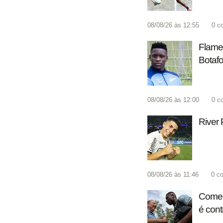
08/08/26 às 12:55
0
c
Flamen
Botafo
08/08/26 às 12:00
0
c
River 
08/08/26 às 11:46
0
co
Coment
é cont