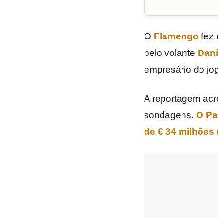
O
Flamengo
fez
pelo volante
Dani
empresário do jog
A reportagem acr
sondagens.
O
Pa
de € 34 milhões 