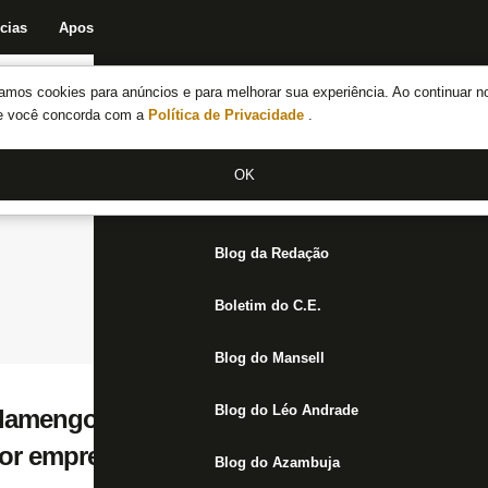
cias
Apostas
Fórum
Blog da Redação
Boletim do C.E.
Fechar menu principal
amos cookies para anúncios e para melhorar sua experiência. Ao continuar n
Notícias do Botafogo
te você concorda com a
Política de Privacidade
.
Fórum
OK
Jogos
Blog da Redação
Boletim do C.E.
Blog do Mansell
Blog do Léo Andrade
lamengo por Danilo é de € 32 milhões e fo
or empresário
Blog do Azambuja