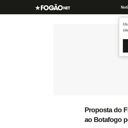
Notí
Us
si
Proposta do F
ao Botafogo p