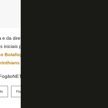
a e da diretoria é concretizar uma negociação para o
os iniciais para entender condições e valores.
Danilo
do Botafogo até resolver seu futuro
, após
pedir pa
orinthians no último domingo
.
FogãoNET e Estadão
lo
Flamengo
Palmeiras