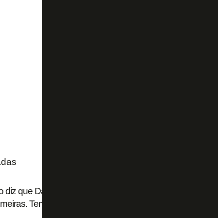
adas
o diz que Danilo, do Botafogo, não quer ir para a Rússia: 'De
meiras. Tem que fazer pressão'