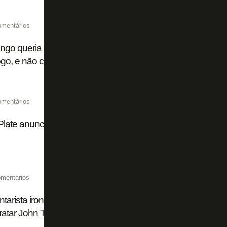
omentários
go queria parcelamento de cinco anos para contratar Luiz
go, e não chegou a moldes exigidos pelo Zenit
omentários
Plate anuncia acordo com Atlético de Madrid por Thiago A
mentários
arista ironiza Flamengo: 'Plano A era Almada, plano B Lu
ratar John Textor. Que vontade de ser Botafogo'