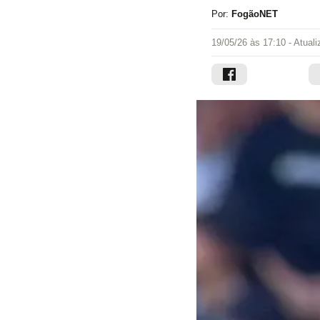
Por:
FogãoNET
19/05/26 às 17:10
- Atual