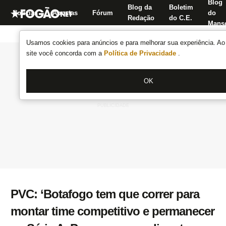
Blog
Blog da
Boletim
Notícias
Apostas
Fórum
do
Redação
do C.E.
Manse
Usamos cookies para anúncios e para melhorar sua experiência. Ao 
site você concorda com a
Política de Privacidade
.
OK
PVC: ‘Botafogo tem que correr para
montar time competitivo e permanecer