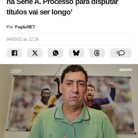
na Série A. Processo para disputar
títulos vai ser longo’
Por:
FogãoNET
04/03/22 às 12:24
0