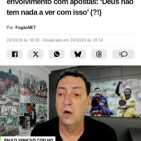
envolvimento com apostas: ‘Deus não
tem nada a ver com isso’ (?!)
Por:
FogãoNET
24/10/24 às 16:00
- Atualizado em
24/10/24 às 18:14
0