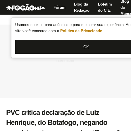
Blog
Blog da
Boletim
Notícias
Apostas
Fórum
do
Redação
do C.E.
Manse
Usamos cookies para anúncios e para melhorar sua experiência. Ao 
site você concorda com a
Política de Privacidade
.
OK
PVC critica declaração de Luiz
Henrique, do Botafogo, negando