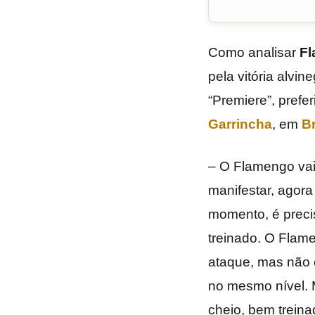
Como analisar
Fl
pela vitória alvi
“Premiere”, prefe
Garrincha
, em
Br
– O Flamengo vai 
manifestar, agora
momento, é preci
treinado. O Flam
ataque, mas não 
no mesmo nível. 
cheio, bem treina