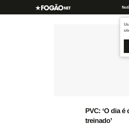
Notí
Us
si
PVC: ‘O dia é 
treinado’