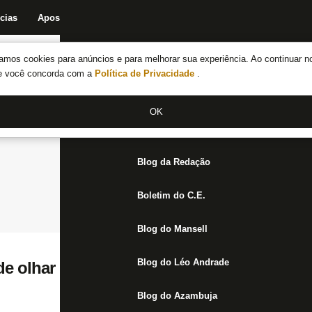
cias
Apostas
Fórum
Blog da Redação
Boletim do C.E.
Fechar menu principal
amos cookies para anúncios e para melhorar sua experiência. Ao continuar n
Notícias do Botafogo
te você concorda com a
Política de Privacidade
.
Fórum
OK
Jogos
Blog da Redação
Boletim do C.E.
Blog do Mansell
Blog do Léo Andrade
de olhar para o copo do Botafogo, que est
Blog do Azambuja