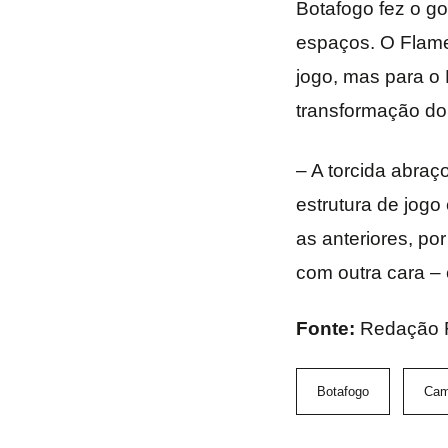
Botafogo fez o go
espaços. O Flame
jogo, mas para o
transformação do 
– A torcida abraç
estrutura de jogo
as anteriores, po
com outra cara –
Fonte:
Redação 
Botafogo
Cam