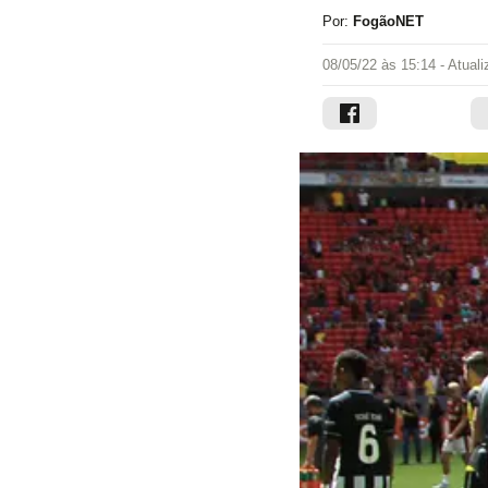
Por:
FogãoNET
08/05/22 às 15:14
- Atual