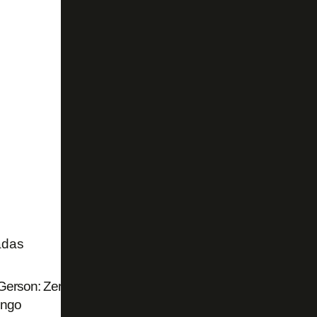
adas
Gerson: Zenit faz jogo duro para negociar Luiz Henrique, 
ngo