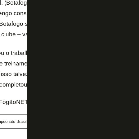
l. (Botafogo) Ficou amassado, sem saída algumas ve
ngo construiu, teve oportunidades, tomou conta de 
 Botafogo são três pontos importantíssimos no proc
clube – valorizou Pedrinho.
ou o trabalho,
Luís Castro
é inteligentíssimo, nos 
 e treinamento fixo nos jogadores. São informações 
r isso talvez ainda não estejam automáticos. Mas já
 completou.
FogãoNET e SporTV
peonato Brasileiro
Flamengo
Pedrinho
PVC