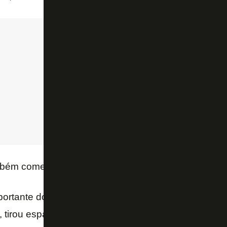
mbém comentarista
Pedrinho
enalteceu a evolução d
mportante do Botafogo. O Flamengo tentou até o limit
e, tirou espaços para contra-ataques, em um lance q