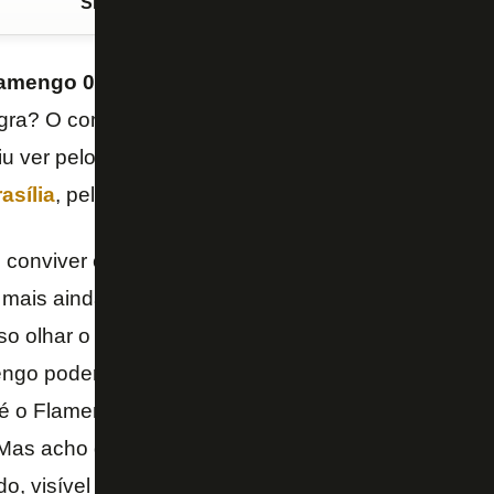
Siga o FogãoNET
no Google Discover
amengo 0 x 1 Botafogo
? Pelo lado de uma derrota
negra? O comentarista
Paulo Vinícius Coelho
, que a
riu ver pelo viés do vencedor do clássico deste dom
asília
, pelo
Campeonato Brasileiro
.
conviver com a pressão. Desde quinta a diretoria t
 mais ainda. Vamos ver como vai se comportar. Acim
so olhar o que está melhorando no Botafogo. Mostr
engo poderia ter empatado, finalizou mais, desarmo
é o Flamengo insinuante e massacrante que conhe
Mas acho que hoje é dia de olhar para o copo do Bo
do, visível a consciência de jogo – elogiou PVC.