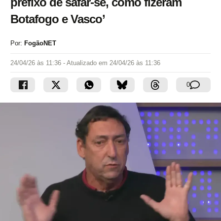
prefixo de safar-se, como fizeram
Botafogo e Vasco’
Por:
FogãoNET
24/04/26 às 11:36
- Atualizado em
24/04/26 às 11:36
0