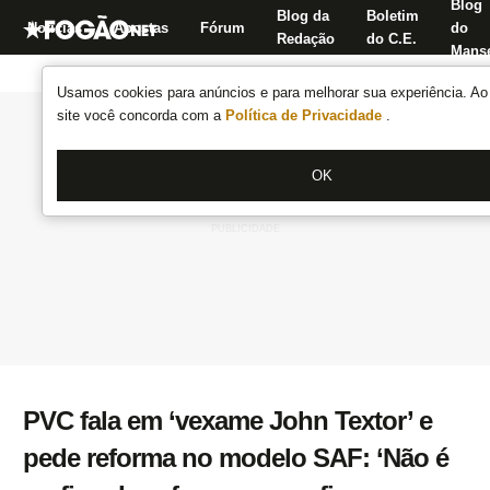
Blog
Blog da
Boletim
Notícias
Apostas
Fórum
do
Redação
do C.E.
Manse
Usamos cookies para anúncios e para melhorar sua experiência. Ao 
site você concorda com a
Política de Privacidade
.
OK
PVC fala em ‘vexame John Textor’ e
pede reforma no modelo SAF: ‘Não é