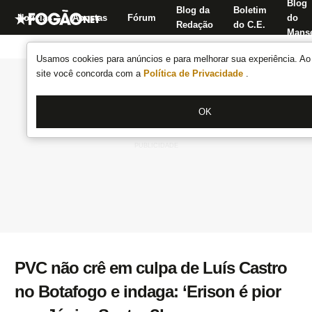
Blog
Blog da
Boletim
Notícias
Apostas
Fórum
do
Redação
do C.E.
Manse
Usamos cookies para anúncios e para melhorar sua experiência. Ao 
site você concorda com a
Política de Privacidade
.
OK
PVC não crê em culpa de Luís Castro
no Botafogo e indaga: ‘Erison é pior