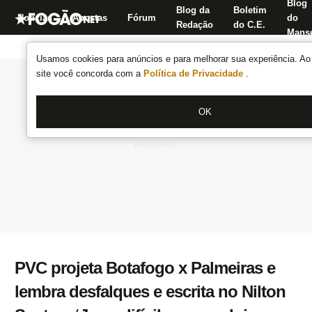
Blog
Blog da
Boletim
Notícias
Apostas
Fórum
do
Redação
do C.E.
Manse
Usamos cookies para anúncios e para melhorar sua experiência. Ao 
site você concorda com a
Política de Privacidade
.
OK
PVC projeta Botafogo x Palmeiras e
lembra desfalques e escrita no Nilton