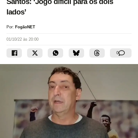
Santos: ‘Jogo difícil para os dois
lados’
Por:
FogãoNET
01/10/22 às 20:00
0