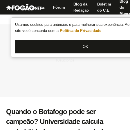
Blog
Blog da
Boletim
Notícias
Apostas
Fórum
do
Redação
do C.E.
Manse
Usamos cookies para anúncios e para melhorar sua experiência. Ao 
site você concorda com a
Política de Privacidade
.
OK
Quando o Botafogo pode ser
campeão? Universidade calcula