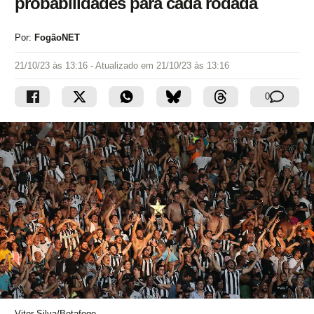
probabilidades para cada rodada
Por:
FogãoNET
21/10/23 às 13:16
- Atualizado em
21/10/23 às 13:16
0
Vitor Silva/Botafogo