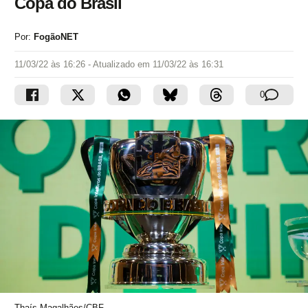
Copa do Brasil
Por:
FogãoNET
11/03/22 às 16:26
- Atualizado em
11/03/22 às 16:31
0
Thaís Magalhães/CBF