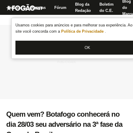
Blog
Blog da
Boletim
Notícias
Apostas
Fórum
do
Redação
do C.E.
Manse
Usamos cookies para anúncios e para melhorar sua experiência. Ao 
site você concorda com a
Política de Privacidade
.
OK
Quem vem? Botafogo conhecerá no
dia 28/03 seu adversário na 3ª fase da