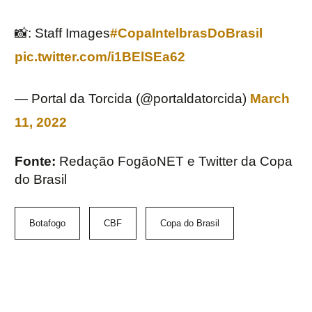
📸: Staff Images
#CopaIntelbrasDoBrasil
pic.twitter.com/i1BElSEa62
— Portal da Torcida (@portaldatorcida)
March
11, 2022
Fonte:
Redação FogãoNET e Twitter da Copa
do Brasil
Botafogo
CBF
Copa do Brasil