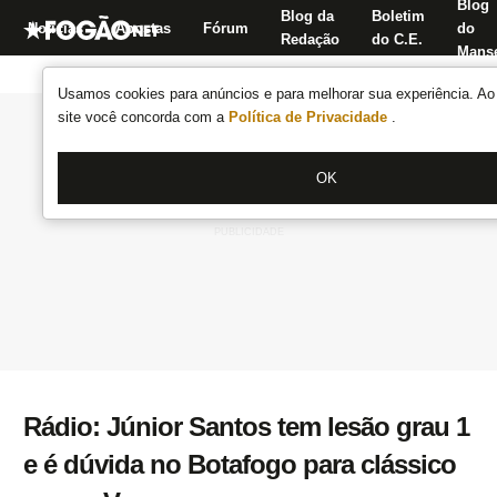
Blog
Blog da
Boletim
Notícias
Apostas
Fórum
do
Redação
do C.E.
Manse
Usamos cookies para anúncios e para melhorar sua experiência. Ao 
site você concorda com a
Política de Privacidade
.
OK
Rádio: Júnior Santos tem lesão grau 1
e é dúvida no Botafogo para clássico