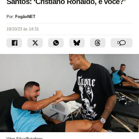
Santos: ‘Cristiano Ronaldo, é você?’
Por:
FogãoNET
19/10/23 às 14:31
0
Vitor Silva/Botafogo