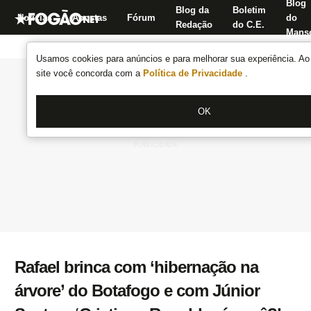
Blog
Blog da
Boletim
Notícias
Apostas
Fórum
do
Redação
do C.E.
Manse
Usamos cookies para anúncios e para melhorar sua experiência. Ao 
site você concorda com a
Política de Privacidade
.
OK
Rafael brinca com ‘hibernação na
árvore’ do Botafogo e com Júnior