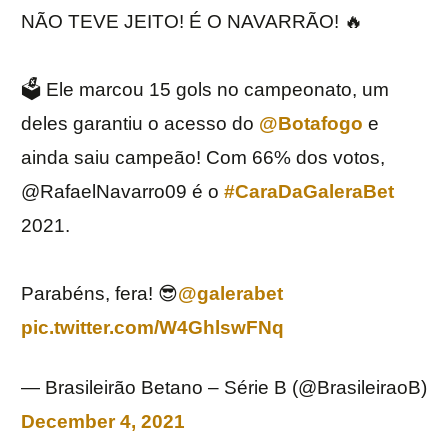
NÃO TEVE JEITO! É O NAVARRÃO! 🔥
🗳 Ele marcou 15 gols no campeonato, um
deles garantiu o acesso do
@Botafogo
e
ainda saiu campeão! Com 66% dos votos,
@RafaelNavarro09 é o
#CaraDaGaleraBet
2021.
Parabéns, fera! 😎
@galerabet
pic.twitter.com/W4GhlswFNq
— Brasileirão Betano – Série B (@BrasileiraoB)
December 4, 2021