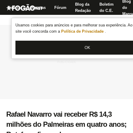
Blog
Blog da
Boletim
Notícias
Apostas
Fórum
do
Redação
do C.E.
Manse
Usamos cookies para anúncios e para melhorar sua experiência. Ao 
site você concorda com a
Política de Privacidade
.
OK
Rafael Navarro vai receber R$ 14,3
milhões do Palmeiras em quatro anos;