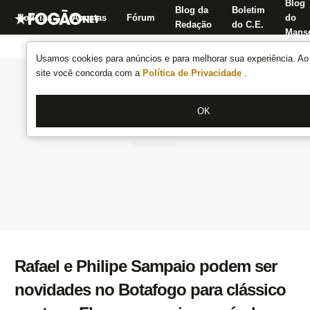
Blog
Blog da
Boletim
Notícias
Apostas
Fórum
do
Redação
do C.E.
Manse
Usamos cookies para anúncios e para melhorar sua experiência. Ao 
site você concorda com a
Política de Privacidade
.
OK
Rafael e Philipe Sampaio podem ser
novidades no Botafogo para clássico