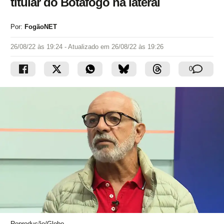
titular do Botafogo na lateral
Por:
FogãoNET
26/08/22 às 19:24
- Atualizado em
26/08/22 às 19:26
0
Reprodução/Globo