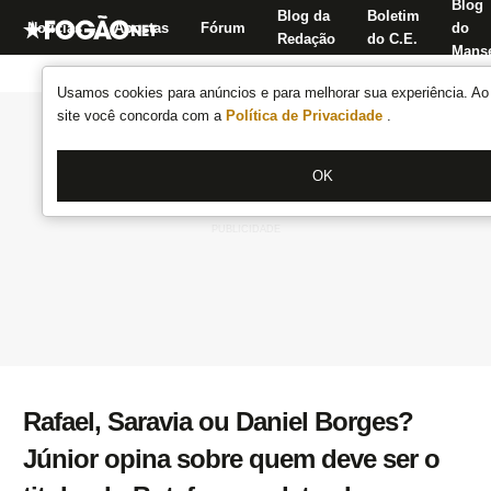
Blog
Blog da
Boletim
Notícias
Apostas
Fórum
do
Redação
do C.E.
Manse
Usamos cookies para anúncios e para melhorar sua experiência. Ao 
site você concorda com a
Política de Privacidade
.
OK
Rafael, Saravia ou Daniel Borges?
Júnior opina sobre quem deve ser o