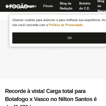
Blog
Blog da
Boletim
Notícias
Apostas
Fórum
do
Redação
do C.E.
Manse
Usamos cookies para anúncios e para melhorar sua experiência. Ao 
site você concorda com a
Política de Privacidade
.
OK
Recorde à vista! Carga total para
Botafogo x Vasco no Nilton Santos é