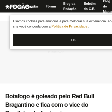
Blog
Blog da
Boletim
Notícias
Apostas
Fórum
do
Redação
do C.E.
Manse
Usamos cookies para anúncios e para melhorar sua experiência. Ao 
site você concorda com a
Política de Privacidade
.
OK
Botafogo é goleado pelo Red Bull
Bragantino e fica com o vice do