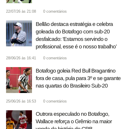
22/07/26 às 21:08
0
comentários
Bellão destaca estratégia e celebra
goleada do Botafogo com sub-20
desfalcado: ‘Estamos servindo o
profissional, esse é o nosso trabalho’
28/06/26 às 16:41
0
comentários
Botafogo goleia Red Bull Bragantino
fora de casa, pula para 3º e se garante
nas quartas do Brasileiro Sub-20
25/06/26 às 16:53
0
comentários
Outrora especulado no Botafogo,
Wallace reforça o Grêmio na maior
venda da história do CRB