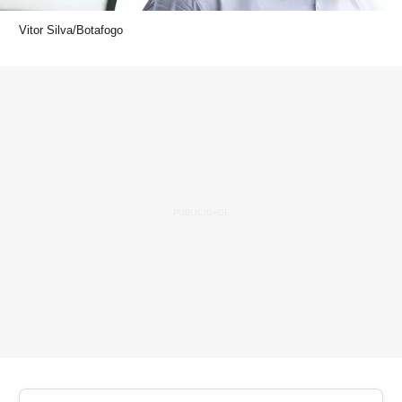
Vitor Silva/Botafogo