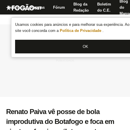
Blog
Blog da
Boletim
Notícias
Apostas
Fórum
do
Redação
do C.E.
Manse
Usamos cookies para anúncios e para melhorar sua experiência. Ao 
site você concorda com a
Política de Privacidade
.
OK
Renato Paiva vê posse de bola
improdutiva do Botafogo e foca em