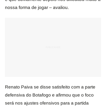
nossa forma de jogar – avaliou.
Renato Paiva se disse satisfeito com a parte
defensiva do Botafogo e afirmou que o foco
será nos ajustes ofensivos para a partida