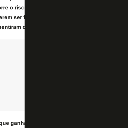
rre o risco de ser agredido. Entre aspas. Porque
rem ser favoritos, eles querem jogar para ganha
sentiram o sabor do que é ganhar
– destacou Paiv
que ganharam e da forma como ganharam. Porta