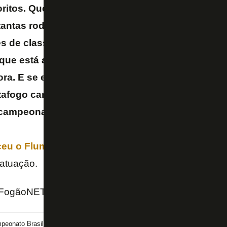
ritos. Que o início não foi bom, não, mas falta t
 tantas rodadas. Às vezes pedir decisões com cin
s de classificação… Tranquilos. Tranquilos entr
ue está a acontecer, mas é claramente favoritos
fora. E se eu aqui dissesse que não, eles iam pro
Botafogo campeão e eu não conheço nenhum cam
 campeonato a seguir. É isso que nós vamos ser
–
eu o Fluminense por 2 a 0
neste sábado (26/4), no
atuação.
 FogãoNET
peonato Brasileiro
Libertadores
Renato Paiva