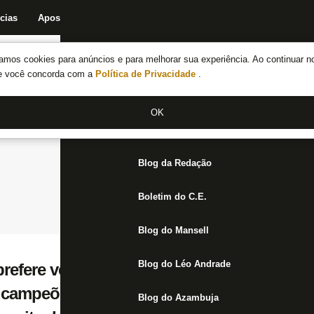
cias
Apostas
Fórum
Blog da Redação
Boletim do C.E.
Fechar menu principal
amos cookies para anúncios e para melhorar sua experiência. Ao continuar n
Notícias do Botafogo
te você concorda com a
Política de Privacidade
.
Fórum
OK
Jogos
Blog da Redação
Boletim do C.E.
Blog do Mansell
Blog do Léo Andrade
prefere ver Botafogo como favorito nas co
e campeões. Eles sentiram o sabor de ganh
Blog do Azambuja