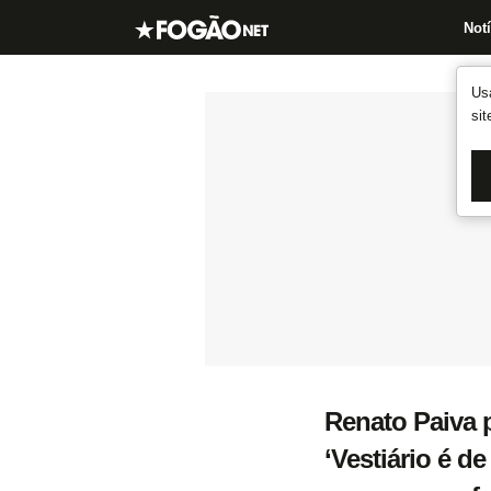
Notí
Us
si
Renato Paiva 
‘Vestiário é d