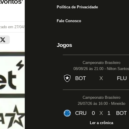
voritos’
Política de Privacidade
Fale Conosco
izado em
27/04/25 às 15:09
Jogos
Campeonato Brasileiro
08/08/26 às 21:00 - Nilton Santo
BOT
X
FLU
Campeonato Brasileiro
26/07/26 às 16:00 - Mineirão
CRU
0
X
1
BOT
Ler a crônica