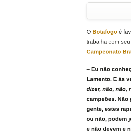
O
Botafogo
é fav
trabalha com seu 
Campeonato Bras
–
Eu não conheç
Lamento. E às 
dizer, não, não,
campeões. Não g
gente, estes rap
ou não, podem j
e não devem e nã