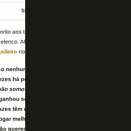
Siga o FogãoNET
no Google Discover
orito aos títulos em 2025. É assim que o técnico
Ren
elenco. Afinal, o clube foi campeão da
Libertadore
ileiro
no ano passado e planeja repetir a dose.
o nenhum campeão nacional que não corra como
vezes há pessoas que dizem
“ah não, ele está a ti
 não somos favoritos, vamos tirar a pressão”
. O v
anhou só o campeonato da Série A, ganhou a Li
azes têm que se sentir favoritos e ponto. Depoi
ogar melhor ou jogar pior. Mas depois do que f
o querem. Se você for ali comigo ao vestiário e