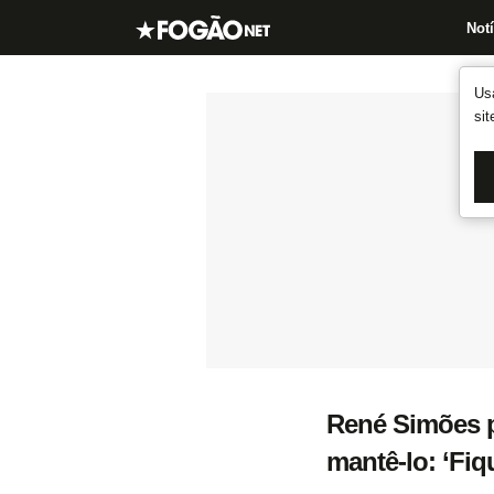
Notí
Us
si
René Simões p
mantê-lo: ‘Fi