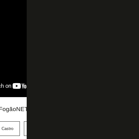
FogãoNET e Canal Resenha com TF
 Castro
René Simões