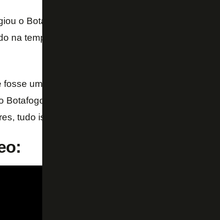
iou o Botafogo por ter mantido Luís Castro mesmo
do na temporada, com sequência sem vitórias e eli
 fosse um técnico brasileiro, ele teria sido demitid
o Botafogo está fazendo é o certo. Tem que dar o te
es, tudo isso… – afirmou.
eo: