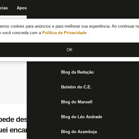
cias
Apostas
Fórum
Blog da Redação
Boletim do C.E.
Fechar menu principal
amos cookies para anúncios e para melhorar sua experiência. Ao continuar n
Notícias do Botafogo
te você concorda com a
Política de Privacidade
.
Fórum
OK
Jogos
Blog da Redação
Boletim do C.E.
Blog do Mansell
Blog do Léo Andrade
ede desculpas a Luís Castro e elogia Bot
quei encantado com a educação e o conhec
Blog do Azambuja