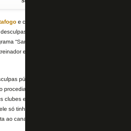
Siga o FogãoNET
no Google Discover
tafogo
e com diversos trabalhos no Brasil e no exter
 desculpas ao técnico alvinegro
Luís Castro
. Recen
ograma “Samba que é Gol”, René disse que não conh
l treinador e que o português havia apenas atuado 
culpas públicas ao Luís Castro, fui infeliz com uma
o procedia. Estive com ele num curso e ele mostrou
s clubes em que trabalhou, Shakhtar, Champions Lea
le só tinha sido diretor. Pedi desculpas a ele por te
ta ao canal “Resenha com TF”