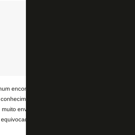
num encontro internacional de futebol e fiquei enca
 conhecimento, a narrativa dele de como foi a Cham
ei muito envergonhado, foi uma bola furada, uma in
 equivocada. Depois trocamos telefone e ficamos de