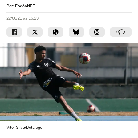
Por:
FogãoNET
22/06/21 às 16:23
0
Vitor Silva/Botafogo