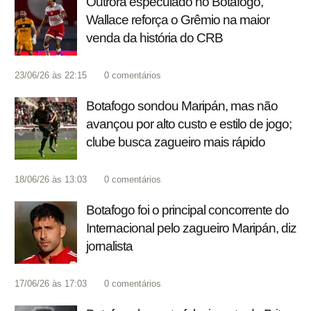
Outrora especulado no Botafogo,
Wallace reforça o Grêmio na maior
venda da história do CRB
23/06/26 às 22:15
0
comentários
Botafogo sondou Maripán, mas não
avançou por alto custo e estilo de jogo;
clube busca zagueiro mais rápido
18/06/26 às 13:03
0
comentários
Botafogo foi o principal concorrente do
Internacional pelo zagueiro Maripán, diz
jornalista
17/06/26 às 17:03
0
comentários