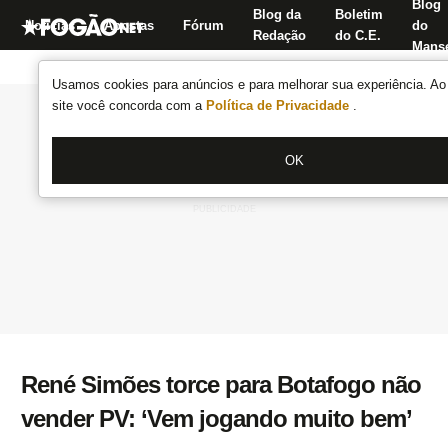
Blog
Blog da
Boletim
Notícias
Apostas
Fórum
do
Redação
do C.E.
Manse
Usamos cookies para anúncios e para melhorar sua experiência. Ao 
site você concorda com a
Política de Privacidade
.
OK
René Simões torce para Botafogo não
vender PV: ‘Vem jogando muito bem’