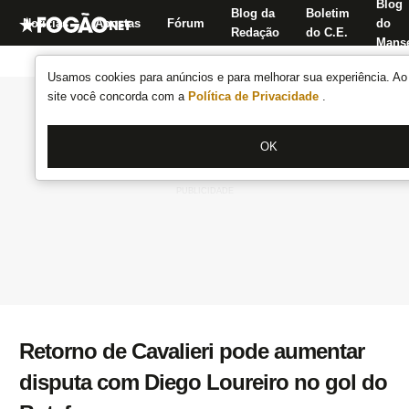
Blog
Blog da
Boletim
Notícias
Apostas
Fórum
do
Redação
do C.E.
Manse
Usamos cookies para anúncios e para melhorar sua experiência. Ao 
site você concorda com a
Política de Privacidade
.
OK
Retorno de Cavalieri pode aumentar
disputa com Diego Loureiro no gol do