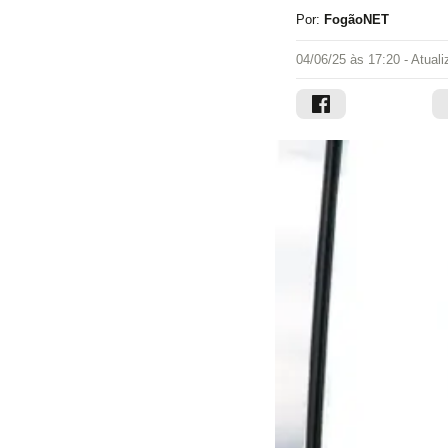
Por:
FogãoNET
04/06/25 às 17:20
- Atual