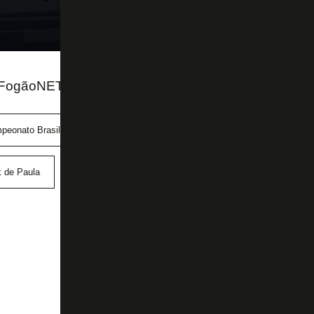
 FogãoNET
peonato Brasileiro
Ceará
Igor Jesus
Kauan Lindes
k de Paula
Savarino