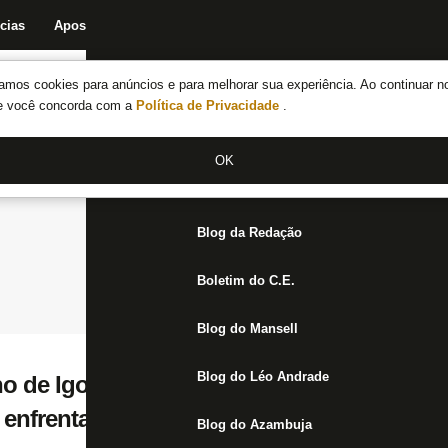
cias
Apostas
Fórum
Blog da Redação
Boletim do C.E.
Fechar menu principal
amos cookies para anúncios e para melhorar sua experiência. Ao continuar n
Notícias do Botafogo
te você concorda com a
Política de Privacidade
.
Fórum
OK
Jogos
Blog da Redação
Boletim do C.E.
Blog do Mansell
Blog do Léo Andrade
o de Igor Jesus, Kayke é novidade entre r
enfrentar o Ceará; Patrick de Paula fica for
Blog do Azambuja