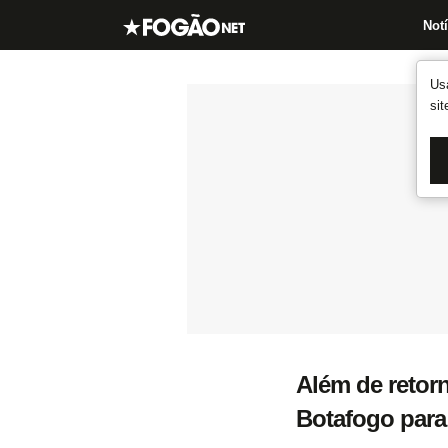
Notí
Us
si
Além de retorn
Botafogo para 