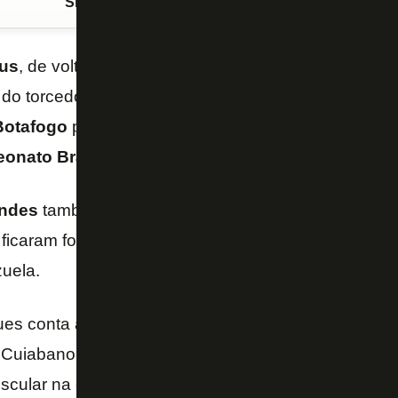
Siga o FogãoNET
no Google Discover
sus
, de volta após ser poupado contra o Santos e qu
 do torcedor,
Kayke
, centroavante do sub-20, é a no
Botafogo
para enfrentar o
Ceará
nesta quarta-feira, 
onato Brasileiro
.
ndes
também retorna à lista. Por outro lado, os vol
ficaram fora da relação, assim como
Savarino
, que
uela.
ques conta ainda com Léo Linck (lesão no ombro esq
, Cuiabano (dores na coluna), Marçal (dores muscul
scular na coxa esquerda) e Jeffinho (artroscopia no 