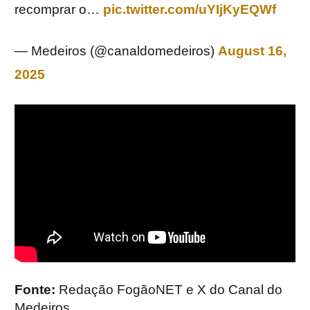
recomprar o…
pic.twitter.com/uYIjKyEQWf
— Medeiros (@canaldomedeiros)
August 16,
2025
Fonte:
Redação FogãoNET e X do Canal do
Medeiros