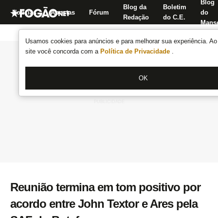
Blog
Blog da
Boletim
Notícias
Apostas
Fórum
do
Redação
do C.E.
Manse
Usamos cookies para anúncios e para melhorar sua experiência. Ao 
site você concorda com a
Política de Privacidade
.
OK
Reunião termina em tom positivo por
acordo entre John Textor e Ares pela