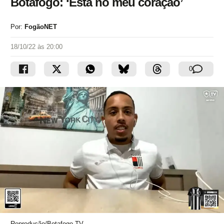
Botafogo: ‘Está no meu coração’
Por:
FogãoNET
18/10/22 às 20:00
0
Reprodução/Botafogo TV