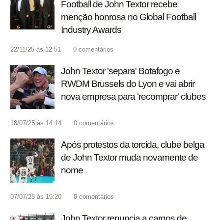
Football de John Textor recebe
menção honrosa no Global Football
Industry Awards
22/11/25 às 12:51
0
comentários
John Textor 'separa' Botafogo e
RWDM Brussels do Lyon e vai abrir
nova empresa para 'recomprar' clubes
18/07/25 às 14:14
0
comentários
Após protestos da torcida, clube belga
de John Textor muda novamente de
nome
07/07/25 às 19:20
0
comentários
John Textor renuncia a cargos de