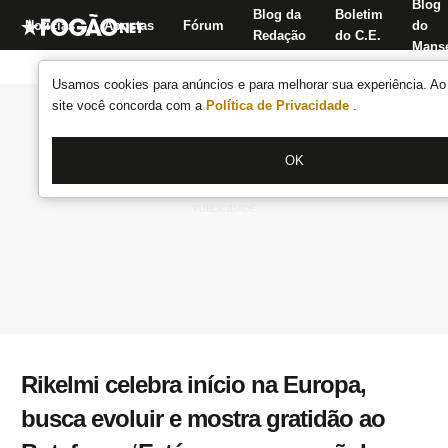
Blog
Blog da
Boletim
Notícias
Apostas
Fórum
do
Redação
do C.E.
Manse
Usamos cookies para anúncios e para melhorar sua experiência. Ao 
site você concorda com a
Política de Privacidade
.
OK
Rikelmi celebra início na Europa,
busca evoluir e mostra gratidão ao