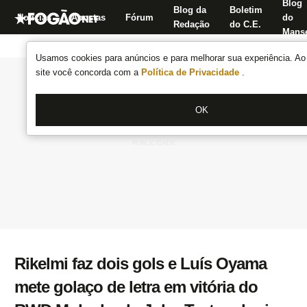
Blog
Blog da
Boletim
Notícias
Apostas
Fórum
do
Redação
do C.E.
Manse
Usamos cookies para anúncios e para melhorar sua experiência. Ao 
site você concorda com a
Política de Privacidade
.
OK
Rikelmi faz dois gols e Luís Oyama
mete golaço de letra em vitória do