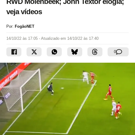
RWD Molenbeek; John Textor elogia;
veja vídeos
Por:
FogãoNET
14/10/22 às 17:05
- Atualizado em
14/10/22 às 17:40
0