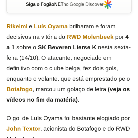
Siga o FogãoNET
no Google Discover
Rikelmi
e
Luís Oyama
brilharam e foram
decisivos na vitória do
RWD Molenbeek
por
4
a 1
sobre o
SK
Beveren Lierse
K
nesta sexta-
feira (14/10). O atacante, negociado em
definitivo com o clube belga, fez dois gols,
enquanto o volante, que está emprestado pelo
Botafogo
, marcou um golaço de letra
(veja os
vídeos no fim da matéria)
.
O gol de Luís Oyama foi bastante elogiado por
John Textor
, acionista do Botafogo e do RWD