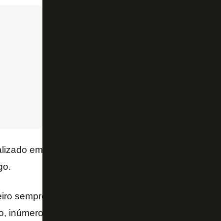
alizado em negócios do esporte,
Rodrigo Capelo
ta
go.
eiro sempre teve nos clubes a figura do investidor –
to, inúmeros mecenas. Nenhuma conquista vale me