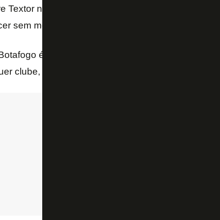
re Textor no Botafogo (“não é o clube, é o dono”) só 
rcer sem menosprezar – disse.
otafogo é sua torcida. Textor é acionista majoritári
r clube, é a torcida. Bom domingo a todas as torci