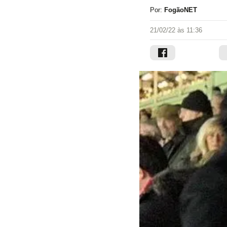
Por:
FogãoNET
21/02/22 às 11:36