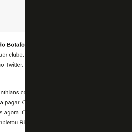
o Botafogo é sua torcida
. Textor é acionista majo
r clube, é a torcida. Bom domingo a todas as torcid
o Twitter. Mais tarde, ele compartilhou notícia do ac
inthians contava com o acerto – faltava a multa resci
ria pagar. O Botafogo se manteve no páreo e está c
s agora. Como faz bem ao futebol brasileiro ter o Bot
pletou Rizek.