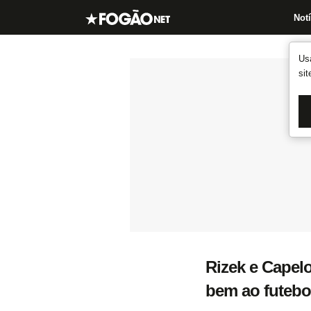
Notí
Us
si
Rizek e Capelo
bem ao futebol