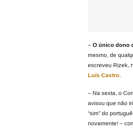
–
O único dono d
mesmo, de qualque
escreveu Rizek, n
Luís Castro
.
– Na sexta, o Cor
avisou que não i
“sim” do portuguê
novamente! – com