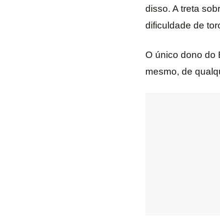
disso. A treta sob
dificuldade de to
O único dono do B
mesmo, de qualque