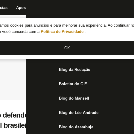
cias
Apostas
Fórum
Blog da Redação
Boletim do C.E.
Fechar menu principal
amos cookies para anúncios e para melhorar sua experiência. Ao continuar n
Notícias do Botafogo
te você concorda com a
Política de Privacidade
.
Fórum
OK
Jogos
Blog da Redação
Boletim do C.E.
Blog do Mansell
Blog do Léo Andrade
 defendem Botafogo de críticas por ‘ter d
 brasileiro ter o clube forte novamente’
Blog do Azambuja