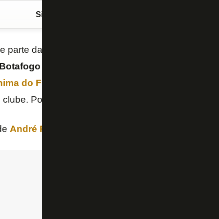
Siga o FogãoNET
no Google Discover
 e parte da mídia iniciaram no fim de semana crítica
Botafogo
por contar com um investidor americano
ima do Futebol)
:
John Textor
. Na visão deles, h
o clube. Porém, há jornalistas que defenderam o Alv
de
André Rizek
, apresentador do “SporTV”.