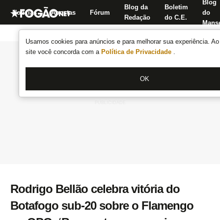
Blog
Blog da
Boletim
Notícias
Apostas
Fórum
do
Redação
do C.E.
Manse
Usamos cookies para anúncios e para melhorar sua experiência. Ao 
site você concorda com a
Política de Privacidade
.
OK
Rodrigo Bellão celebra vitória do
Botafogo sub-20 sobre o Flamengo