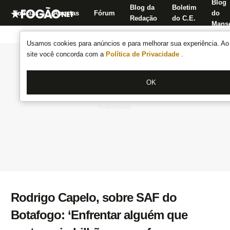
Blog
Blog da
Boletim
Notícias
Apostas
Fórum
do
Redação
do C.E.
Manse
Usamos cookies para anúncios e para melhorar sua experiência. Ao 
site você concorda com a
Política de Privacidade
.
OK
Rodrigo Capelo, sobre SAF do
Botafogo: ‘Enfrentar alguém que