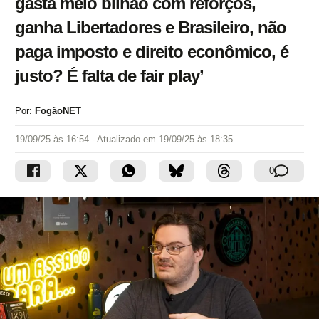
gasta meio bilhão com reforços,
ganha Libertadores e Brasileiro, não
paga imposto e direito econômico, é
justo? É falta de fair play’
Por:
FogãoNET
19/09/25 às 16:54
- Atualizado em
19/09/25 às 18:35
0