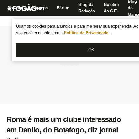
Blog
Blog da
Boletim
Notícias
Apostas
Fórum
do
Redação
do C.E.
Manse
Usamos cookies para anúncios e para melhorar sua experiência. Ao 
site você concorda com a
Política de Privacidade
.
OK
Roma é mais um clube interessado
em Danilo, do Botafogo, diz jornal