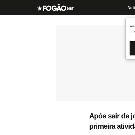
Notí
Us
si
Após sair de 
primeira ativi