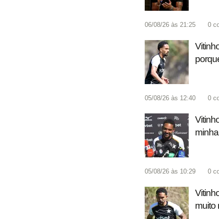
06/08/26 às 21:25
0
c
Vitinh
porque
05/08/26 às 12:40
0
c
Vitinh
minha 
05/08/26 às 10:29
0
c
Vitinh
muito 