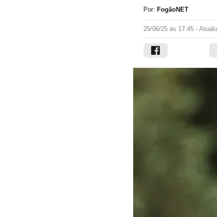
Por:
FogãoNET
25/06/25 às 17:45
- Atual