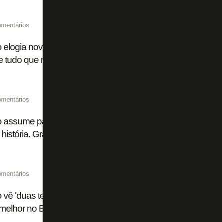
omentários
o elogia nova gestão: 'Sabemos um pouco do plano do Botaf
 tudo que nos falam está acontecendo'
omentários
o assume papel de liderança e nega intenção de sair: 'O Bo
história. Gratidão enorme'
omentários
o vê 'duas temporadas em uma' no Botafogo e admite: 'A ge
melhor no Brasileiro'