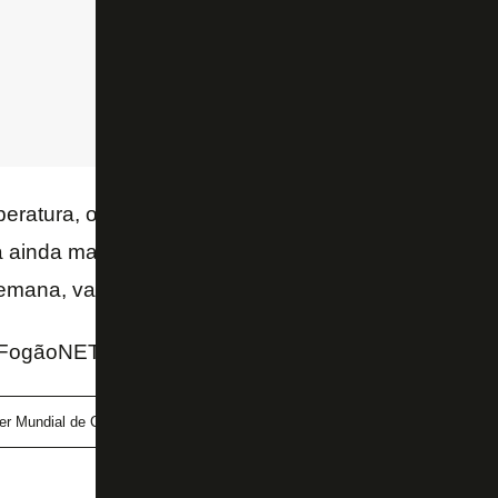
peratura, o gramado precisou ser molhado algumas 
 ainda mais duas sessões de treino para definir a e
emana, valendo uma vaga nas quartas de final.
FogãoNET e GE
er Mundial de Clubes
Vitinho