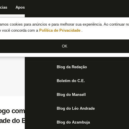
cias
Apostas
Fórum
Blog da Redação
Boletim do C.E.
Fechar menu principal
amos cookies para anúncios e para melhorar sua experiência. Ao continuar n
Notícias do Botafogo
te você concorda com a
Política de Privacidade
.
Fórum
OK
Jogos
Blog da Redação
Boletim do C.E.
Blog do Mansell
Blog do Léo Andrade
jogo com dores na coxa, Vitinho treina no
dade do Botafogo na Filadélfia
Blog do Azambuja