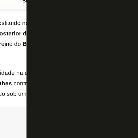
Siga o FogãoNET
no Google Discover
bstituído no segundo tempo do
jogo contra o Atléti
osterior da coxa direita
, o lateral-direito
Vitinho
par
reino do
Botafogo
nesta quarta-feira (25/6), na Filad
ividade na cidade, que receberá o jogo das oitavas de
ubes
contra o
Palmeiras
, sábado. O treino no CT do
ado sob um forte calor de 32°C pela manhã.