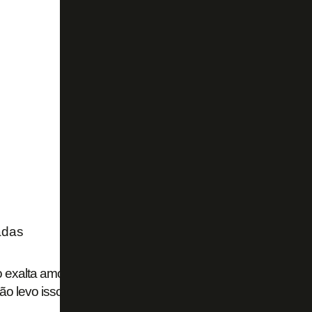
adas
o exalta amor pelo Botafogo e gratidão pelos alvinegros: ‘T
o levo isso para o coração’