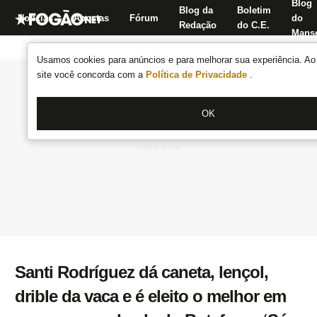
Blog
Blog da
Boletim
Notícias
Apostas
Fórum
do
Redação
do C.E.
Manse
Usamos cookies para anúncios e para melhorar sua experiência. Ao 
site você concorda com a
Política de Privacidade
.
OK
Santi Rodríguez dá caneta, lençol,
drible da vaca e é eleito o melhor em