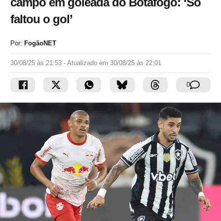
campo em goleada do Botafogo: ‘Só
faltou o gol’
Por:
FogãoNET
30/08/25 às 21:53
- Atualizado em
30/08/25 às 22:01
0