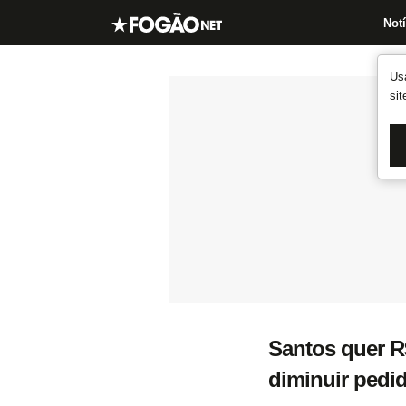
Notí
Us
si
Santos quer R
diminuir pedi