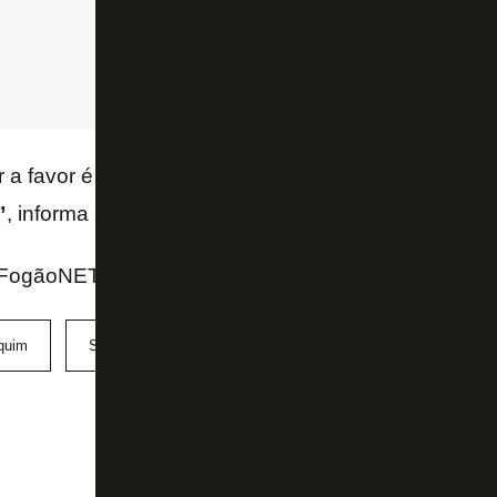
 a favor é que
“há uma pré-disposição do jogador
”
, informa a reportagem.
FogãoNET e O Globo
quim
Santos