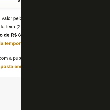
Siga o FogãoNET
no Google Discover
valor pelo qual imagina negociar
Joaquim
. Segund
ta-feira (29/5), o clube paulista pensa, em um prim
o de R$ 84 milhões”
pelo zagueiro,
que está na m
 da temporada 2024
.
om a publicação, o Glorioso vai tentar baixar a ped
oposta em abril – recusada
– e estuda uma nova of