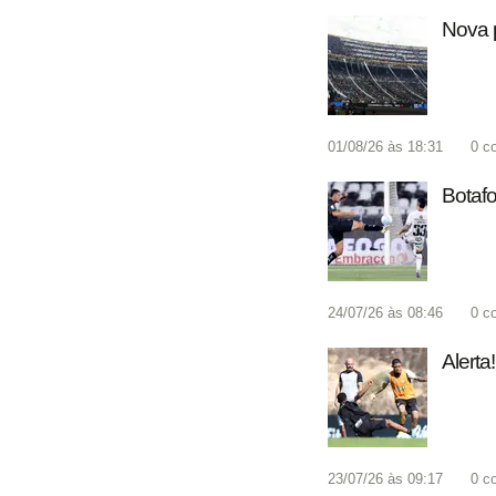
Nova p
01/08/26 às 18:31
0
c
Botafo
24/07/26 às 08:46
0
c
Alerta
23/07/26 às 09:17
0
c