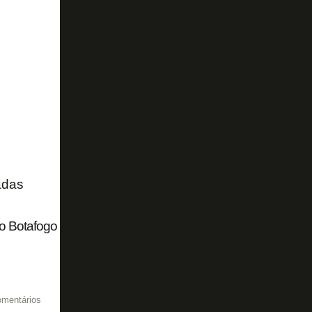
adas
 Botafogo de qualidade vai garantir grandes times e sabe
omentários