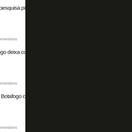
esquisa põe torcida do Botafogo em 12º lugar no Brasil
omentários
go deixa contra o Vitória algo de muito animador no ar
omentários
! Botafogo corre riscos no duelo com o Vitória
omentários