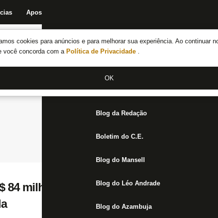
cias
Apostas
Fórum
Blog da Redação
Boletim do C.E.
Fechar menu principal
amos cookies para anúncios e para melhorar sua experiência. Ao continuar n
Notícias do Botafogo
te você concorda com a
Política de Privacidade
.
Fórum
OK
Jogos
Blog da Redação
Boletim do C.E.
Blog do Mansell
Blog do Léo Andrade
$ 84 milhões para negociar Joaquim; Botaf
da
Blog do Azambuja