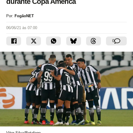
durante Copa América
Por:
FogãoNET
06/06/21 às 07:00
0
Vitor Silva/Botafogo