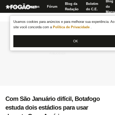
Blog
Blog da
Boletim
Notícias
Apostas
Fórum
do
Redação
do C.E.
Manse
Usamos cookies para anúncios e para melhorar sua experiência. Ao 
site você concorda com a
Política de Privacidade
.
OK
Com São Januário difícil, Botafogo
estuda dois estádios para usar