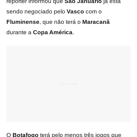
repórter informou que
São Januário
já está
sendo negociado pelo
Vasco
com o
Fluminense
, que não terá o
Maracanã
durante a
Copa América
.
O
Botafogo
terá pelo menos três jogos que