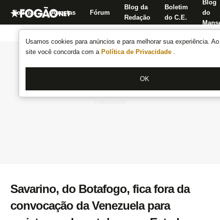
Blog
Blog da
Boletim
Notícias
Apostas
Fórum
do
Redação
do C.E.
Manse
Usamos cookies para anúncios e para melhorar sua experiência. Ao 
site você concorda com a
Política de Privacidade
.
OK
Savarino, do Botafogo, fica fora da
convocação da Venezuela para