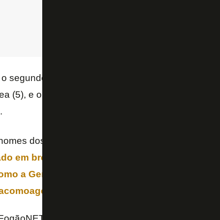
 o segundo colocado em participações em gols (33
ea (5), e o terceiro em gols totais (17), grandes cha
.
omes dos títulos brasileiro e da Libertadores em 2
o em breve com um bandeirão pela torcida. O 
o a Gente está arrecadando fundos, pelo PIX
acomoagente@gmail.com
.
FogãoNET e Sofascore