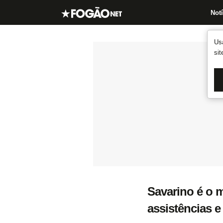
Notí
Us
si
Savarino é o 
assistências 