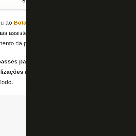
Siga o FogãoNET
no Google Discover
ou ao
Botafogo
,
Savarino
é o meia da
Série A do 
s assistências, gols com bola rolando e finalizaçõe
ento da plataforma “
Sofascore
“.
passes para gol
até aqui com a camisa alvinegra
, 
alizações na meta
, números melhores do que qualqu
íodo.