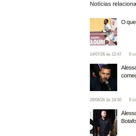
Notícias relacion
O que 
14/07/26 às 12:47
0
c
Alessa
começ
28/06/26 às 19:50
0
c
Alessa
Botafo