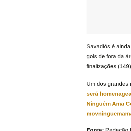
Savadiós é ainda
gols de fora da ár
finalizações (149)
Um dos grandes n
será homenagead
Ninguém Ama Com
movninguemam
Fonte:
Redação 