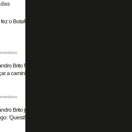
adas
fez o Botafogo investir na chegada de Domingos Andrade
omentários
ndro Brito fala sobre transfer bans e mudanças no Botafog
ar a caminhar com suas próprias pernas'
omentários
ndro Brito justifica saídas de Marlon Freitas, Savarino e 
go: ‘Questão de sobrevivência’