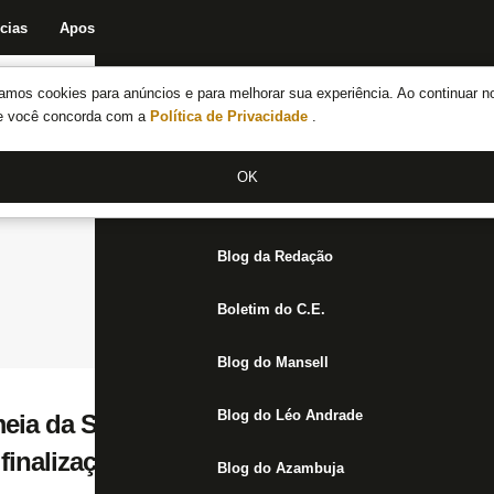
cias
Apostas
Fórum
Blog da Redação
Boletim do C.E.
Fechar menu principal
amos cookies para anúncios e para melhorar sua experiência. Ao continuar n
Notícias do Botafogo
te você concorda com a
Política de Privacidade
.
Fórum
OK
Jogos
Blog da Redação
Boletim do C.E.
Blog do Mansell
Blog do Léo Andrade
meia da Série A com mais gols com bola ro
e finalizações na meta desde chegada ao B
Blog do Azambuja