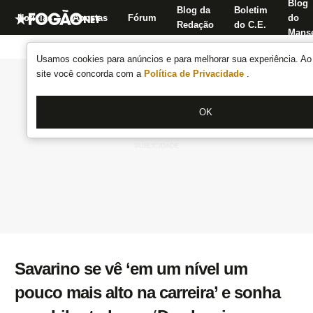
Blog
Blog da
Boletim
Notícias
Apostas
Fórum
do
Redação
do C.E.
Manse
Usamos cookies para anúncios e para melhorar sua experiência. Ao 
site você concorda com a
Política de Privacidade
.
OK
Savarino se vê ‘em um nível um
pouco mais alto na carreira’ e sonha