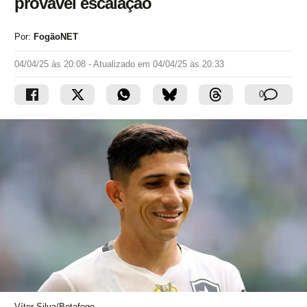
provável escalação
Por:
FogãoNET
04/04/25 às 20:08
- Atualizado em
04/04/25 às 20:33
0
Vítor Silva/Botafogo