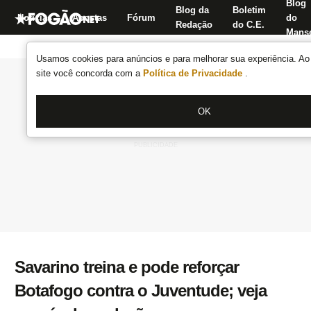
Blog
Blog da
Boletim
Notícias
Apostas
Fórum
do
Redação
do C.E.
Manse
Usamos cookies para anúncios e para melhorar sua experiência. Ao 
site você concorda com a
Política de Privacidade
.
OK
Savarino treina e pode reforçar
Botafogo contra o Juventude; veja