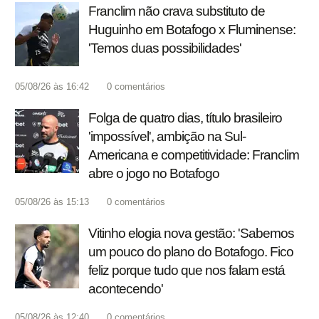
Franclim não crava substituto de
Huguinho em Botafogo x Fluminense:
'Temos duas possibilidades'
05/08/26 às 16:42
0
comentários
Folga de quatro dias, título brasileiro
'impossível', ambição na Sul-
Americana e competitividade: Franclim
abre o jogo no Botafogo
05/08/26 às 15:13
0
comentários
Vitinho elogia nova gestão: 'Sabemos
um pouco do plano do Botafogo. Fico
feliz porque tudo que nos falam está
acontecendo'
05/08/26 às 12:40
0
comentários