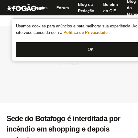
Blog
Blog da
Boletim
Notícias
Apostas
Fórum
do
Redação
do C.E.
Manse
Usamos cookies para anúncios e para melhorar sua experiência. Ao 
site você concorda com a
Política de Privacidade
.
OK
Sede do Botafogo é interditada por
incêndio em shopping e depois