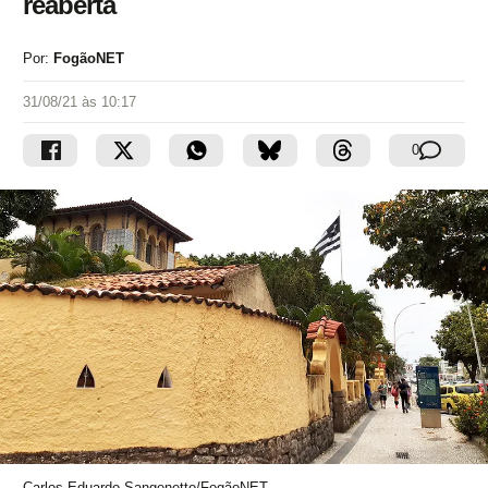
reaberta
Por:
FogãoNET
31/08/21 às 10:17
0
Carlos Eduardo Sangenetto/FogãoNET